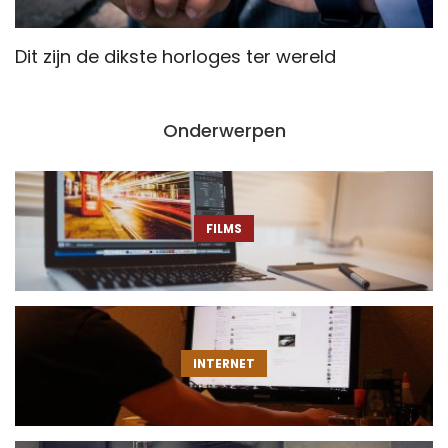
Dit zijn de dikste horloges ter wereld
W
Onderwerpen
FILMS
INTERNET