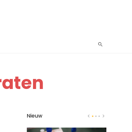
raten
Nieuw