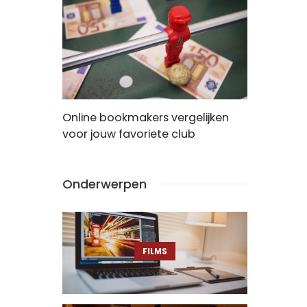
ning?
Online bookmakers vergelijken
Zo kan je 
voor jouw favoriete club
download
Onderwerpen
FILMS