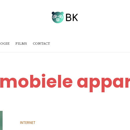
OGIE
FILMS
CONTACT
 mobiele appa
INTERNET