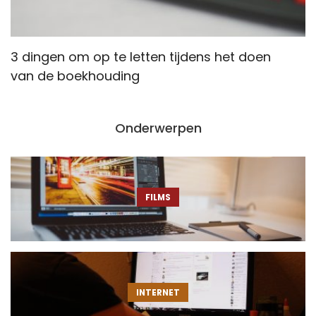
3 dingen om op te letten tijdens het doen
W
van de boekhouding
e
Onderwerpen
FILMS
INTERNET