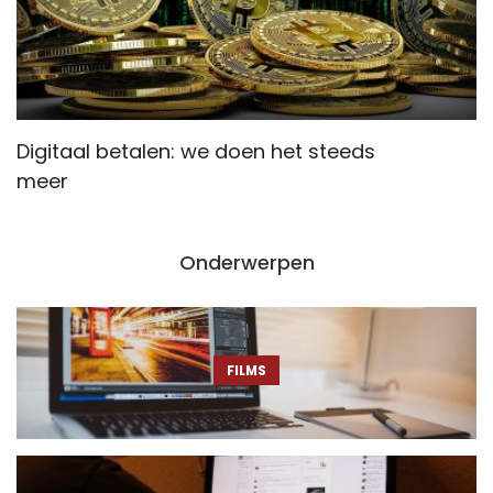
Digitaal betalen: we doen het steeds
W
meer
s
Onderwerpen
FILMS