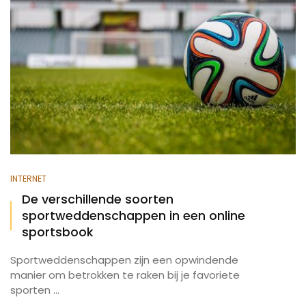
INTERNET
De verschillende soorten
sportweddenschappen in een online
sportsbook
Sportweddenschappen zijn een opwindende
manier om betrokken te raken bij je favoriete
sporten ...