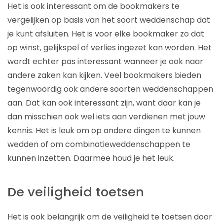
Het is ook interessant om de bookmakers te
vergelijken op basis van het soort weddenschap dat
je kunt afsluiten. Het is voor elke bookmaker zo dat
op winst, gelijkspel of verlies ingezet kan worden. Het
wordt echter pas interessant wanneer je ook naar
andere zaken kan kijken. Veel bookmakers bieden
tegenwoordig ook andere soorten weddenschappen
aan. Dat kan ook interessant zijn, want daar kan je
dan misschien ook wel iets aan verdienen met jouw
kennis. Het is leuk om op andere dingen te kunnen
wedden of om combinatieweddenschappen te
kunnen inzetten. Daarmee houd je het leuk.
De veiligheid toetsen
Het is ook belangrijk om de veiligheid te toetsen door