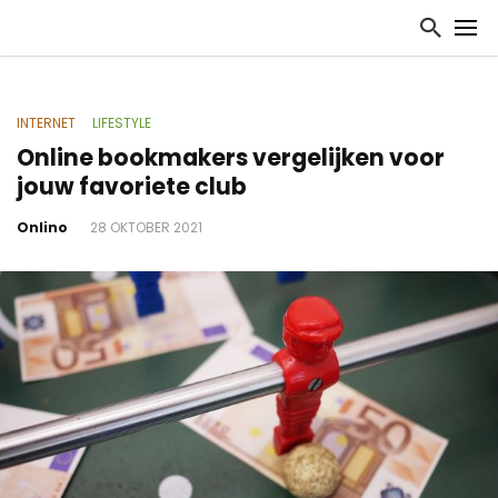
INTERNET
LIFESTYLE
Online bookmakers vergelijken voor
jouw favoriete club
Onlino
28 OKTOBER 2021