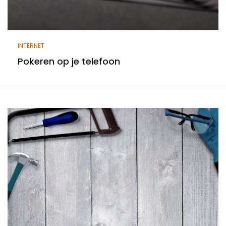
INTERNET
Pokeren op je telefoon