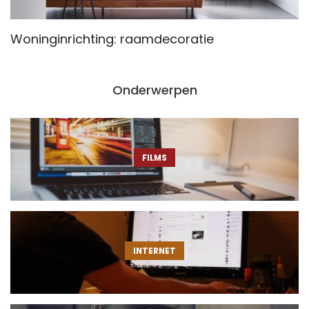
Woninginrichting: raamdecoratie
W
e
Onderwerpen
FILMS
INTERNET