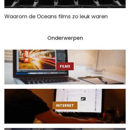
Waarom de Oceans films zo leuk waren
W
Onderwerpen
FILMS
INTERNET