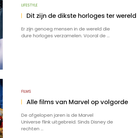
LIFESTYLE
Alle films van Marvel op
Zo kan je gratis een E
Dit zijn de dikste horloges ter wereld
volgorde
downloaden
Er zijn genoeg mensen in de wereld die
dure horloges verzamelen. Vooral de ...
FILMS
Alle films van Marvel op volgorde
De afgelopen jaren is de Marvel
Universe flink uitgebreid. Sinds Disney de
rechten ...