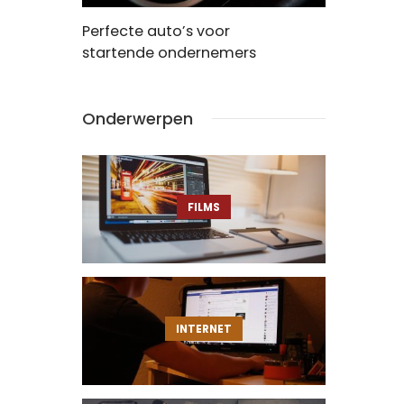
-book
Perfecte auto’s voor
Alle films 
startende ondernemers
volgorde
Onderwerpen
FILMS
INTERNET